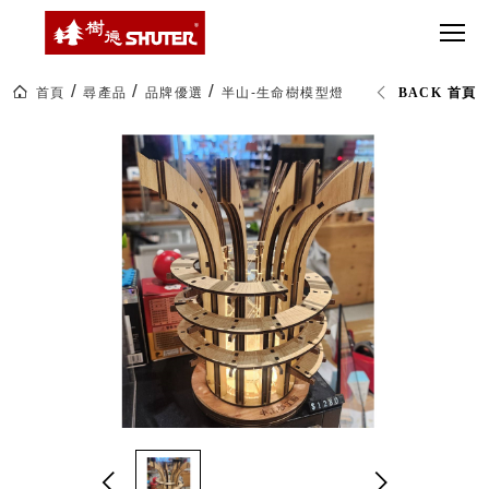
CT 專業重
間質感
SEE
Babbuza
MORE
型工具車
網美級
MILESTONE 樹
Dreamfactory|樹
德歷程
SCT-H不鏽
貨櫃屋
德收納學旅工場
鋼工具車
收納！
首頁
尋產品
品牌優選
半山-生命樹模型燈
BACK 首頁
SWM-5不
居家收
NEWSPAPER 報紙
鏽鋼工作
納布置
MEDIA PRESS 多
桌
必備
媒體
HK 掛板配
MAGAZINE 雜誌
件．洞洞
SOCIAL CARE 公
板配件
益
超
HB 耐衝擊
AWARDS 獲獎榮耀
級
分類置物
玩
MILESTONE 逐夢
家
整理盒
腳步
MS-HB 快
取車
打
FO 掀開式
造
快取零物
CUSTOMIZED 樹
你
德客製
件分類盒
的
MS-FO 快
樂