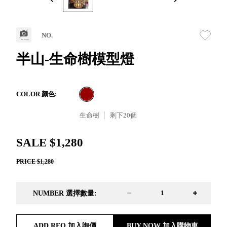
取分類車
高
客製化服務
RFO 快取
小
企業採購&聯名合作
旋轉架
角
NO.
RC 工業效
落
率架．工
半山-生命樹模型燈
作站
WS 工作站
TM 模具存
商
COLOR 顏色:
辦
放架
空
TW 刀具存
生命樹
剩下
20
個
間
再
放
造
HDC 專業
SALE $1,280
高荷重型
PRICE $1,280
工具櫃
想擁
ESD 抗靜
有風
電零件櫃
格店
NUMBER 選擇數量:
運送組裝
家的
費用
陳列
品味
ADD RFQ 加入詢價
BUY NOW 加入購物車