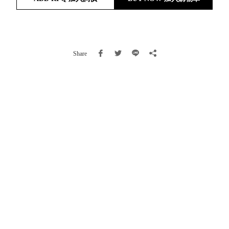
就靠
這展
Household
示架
居家生活
檔案
Share
管
理，
斜取式收納
辦公
整理箱
室讓
MHB
工作
收納桶RB
效率
收纳整理箱
激升
KD
小空
收納整理
間大
櫃．抽屜櫃
置
MB
物！
收纳整理盒
個人
DB
櫃機
玩具收纳整
能兼
理組CB